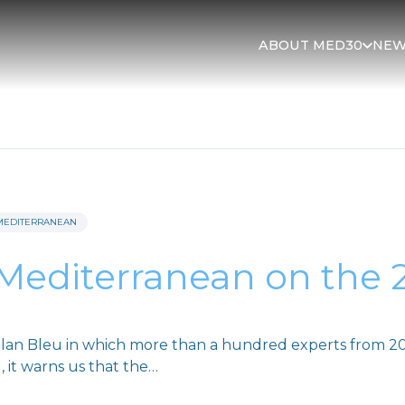
ABOUT MED30
NEW
MEDITERRANEAN
Mediterranean on the 
lan Bleu in which more than a hundred experts from 20 
 it warns us that the…