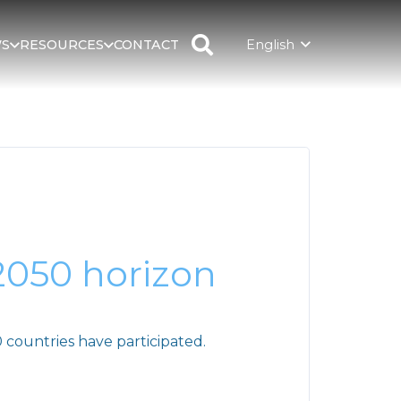
English
S
RESOURCES
CONTACT
2050 horizon
countries have participated.