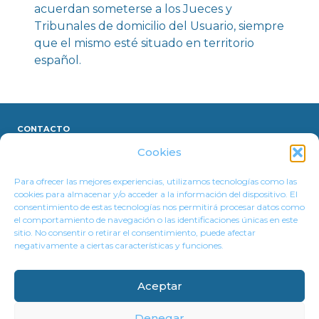
acuerdan someterse a los Jueces y
Tribunales de domicilio del Usuario, siempre
que el mismo esté situado en territorio
español.
CONTACTO
Cookies
AVISO LEGAL
Para ofrecer las mejores experiencias, utilizamos tecnologías como las
cookies para almacenar y/o acceder a la información del dispositivo. El
POLÍTICA DE PRIVACIDAD
consentimiento de estas tecnologías nos permitirá procesar datos como
el comportamiento de navegación o las identificaciones únicas en este
POLÍTICA DE COOKIES
sitio. No consentir o retirar el consentimiento, puede afectar
negativamente a ciertas características y funciones.
CRÉDITOS
Aceptar
Denegar