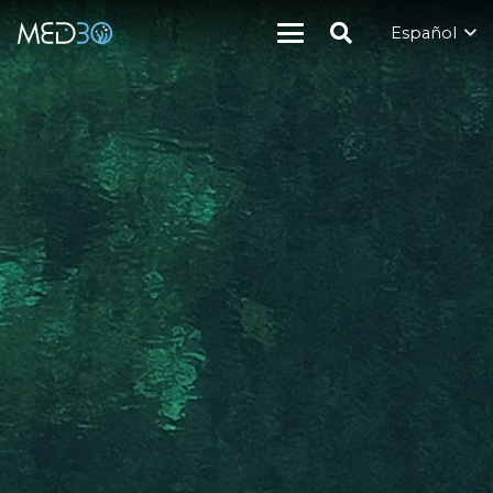
Español