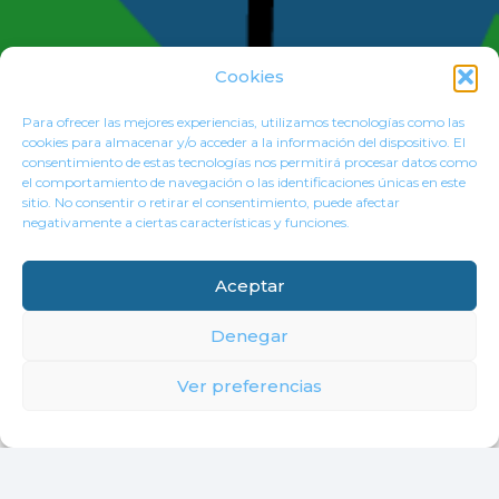
Cookies
Para ofrecer las mejores experiencias, utilizamos tecnologías como las
cookies para almacenar y/o acceder a la información del dispositivo. El
consentimiento de estas tecnologías nos permitirá procesar datos como
el comportamiento de navegación o las identificaciones únicas en este
sitio. No consentir o retirar el consentimiento, puede afectar
negativamente a ciertas características y funciones.
Aceptar
Denegar
Ver preferencias
CONTACTO