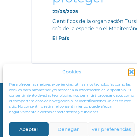
22/03/2025
Científicos de la organización Tur
cría de la especie en el Mediterrá
El País
Cookies
Para ofrecer las mejores experiencias, utilizamos tecnologías como las
cookies para almacenar y/o acceder a la información del dispositivo. El
consentimiento de estas tecnologías nos permitirá procesar datos como
CONTACTO
AVISO LEGAL
POLÍTICA DE PRIVACIDAD
el comportamiento de navegación o las identificaciones únicas en este
sitio. No consentir o retirar el consentimiento, puede afectar
negativamente a ciertas características y funciones.
Aceptar
Denegar
Ver preferencias