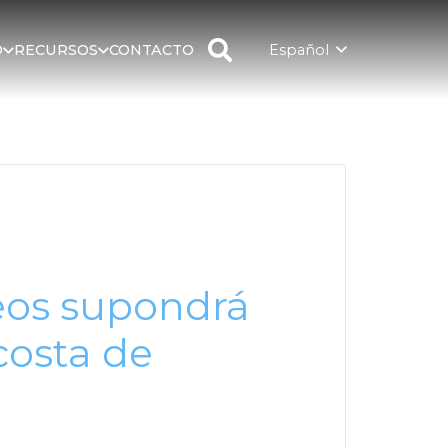
Español
D
RECURSOS
CONTACTO
ceos supondrá
 costa de