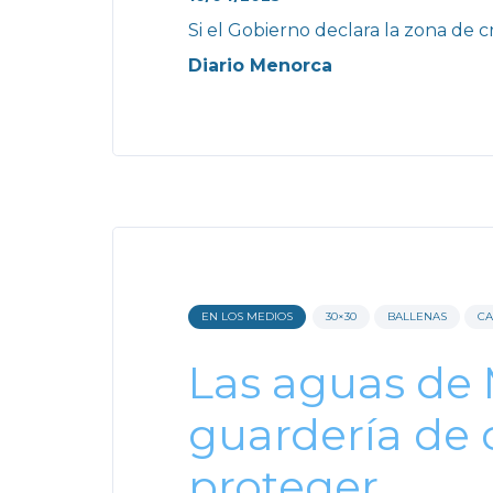
Si el Gobierno declara la zona de cr
Diario Menorca
EN LOS MEDIOS
30×30
BALLENAS
CA
Las aguas de
guardería de 
proteger